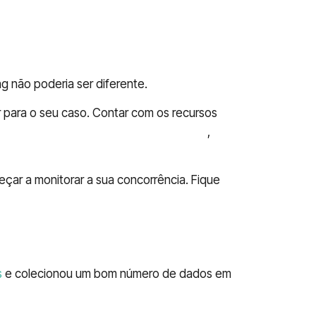
 não poderia ser diferente.
r para o seu caso. Contar com os recursos
rnar o seu negócio líder no mercado
,
çar a monitorar a sua concorrência. Fique
s
e colecionou um bom número de dados em