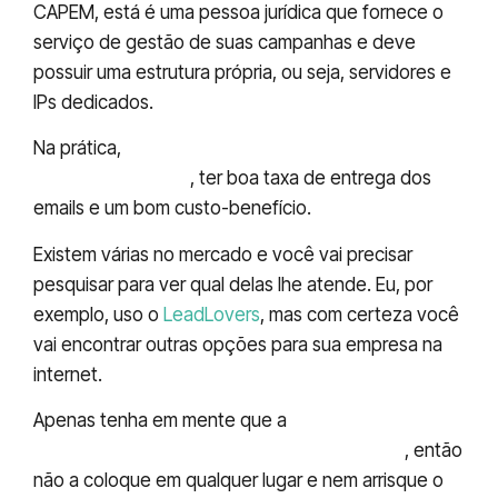
CAPEM, está é uma pessoa jurídica que fornece o
serviço de gestão de suas campanhas e deve
possuir uma estrutura própria, ou seja, servidores e
IPs dedicados.
Na prática,
a ferramenta de email marketing
deve ser simples
, ter boa taxa de entrega dos
emails e um bom custo-benefício.
Existem várias no mercado e você vai precisar
pesquisar para ver qual delas lhe atende. Eu, por
exemplo, uso o
LeadLovers
, mas com certeza você
vai encontrar outras opções para sua empresa na
internet.
Apenas tenha em mente que a
sua lista de
contatos é o maior ativo de sua empresa
, então
não a coloque em qualquer lugar e nem arrisque o